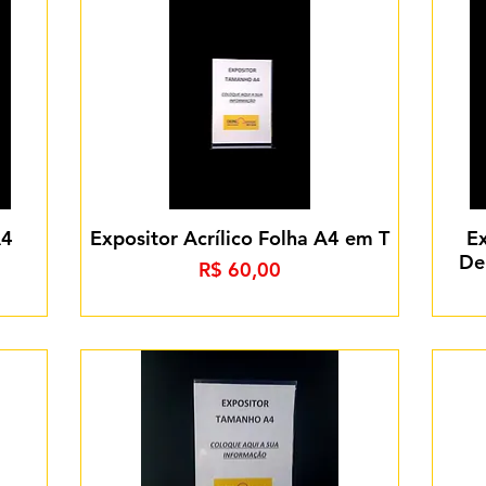
A4
Expositor Acrílico Folha A4 em T
Ex
De
Preço
R$ 60,00