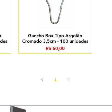
o
Gancho Box Tipo Argolão
ades
Cromado 3,5cm - 100 unidades
Preço
R$ 60,00
1