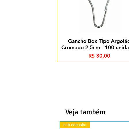
Gancho Box Tipo Argolã
Cromado 2,5cm - 100 unid
Preço
R$ 30,00
Veja também
sob consulta