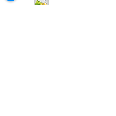
Segurança comprovada
PAGSEGURO UOL
Muito obrigado
pela sua visita!
谢谢您