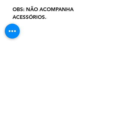
OBS: NÃO ACOMPANHA
ACESSÓRIOS.
Despachamos para todo o Brasil
Atendimento:
Segunda a Sexta 9:00 às 18:00
Sábados 9:00 às 15:00
Segurança comprovada
PAGSEGURO UOL