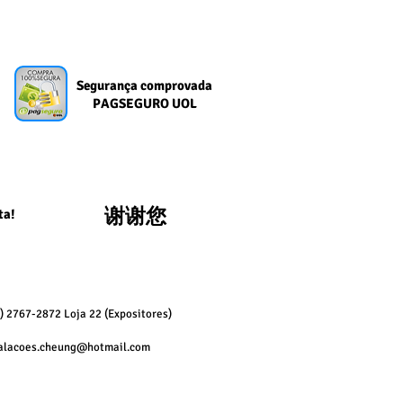
Segurança comprovada
PAGSEGURO UOL
谢谢您
ta!
1) 2767-2872 Loja 22
(Expositores)
talacoes.cheung@hotmail.com