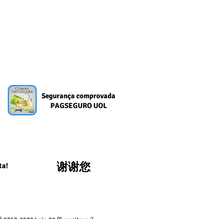
Segurança comprovada
PAGSEGURO UOL
谢谢您
ta!