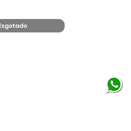
reço
Esgotado