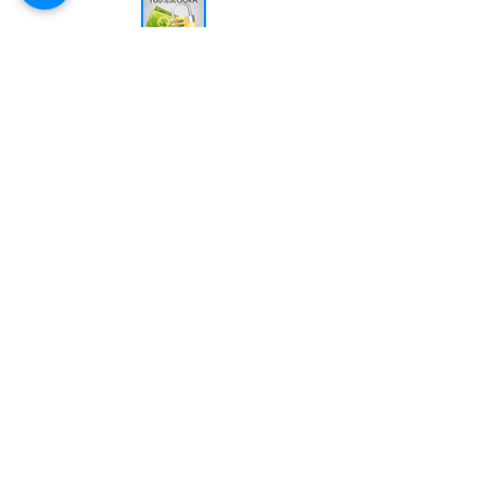
Segurança comprovada
PAGSEGURO UOL
Muito obrigado
pela sua visita!
谢谢您