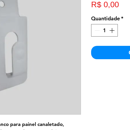
Pr
R$ 0,00
Quantidade
*
co para painel canaletado,