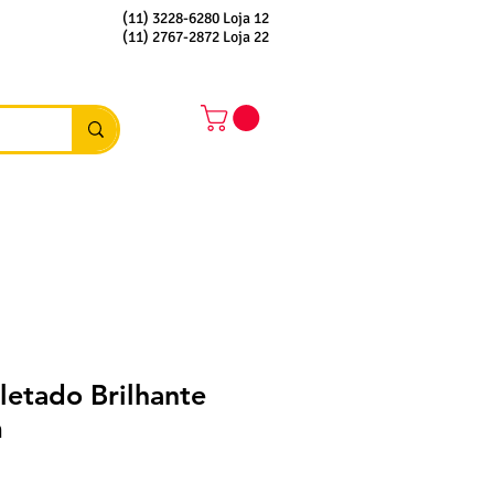
(11) 3228-6280 Loja 12
(11) 2767-2872 Loja 22
letado Brilhante
m
eço