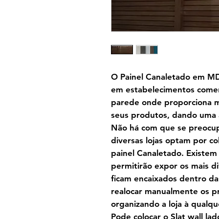
O Painel Canaletado em MDF
em estabelecimentos comerc
parede onde proporciona m
seus produtos, dando uma a
Não há com que se preocup
diversas lojas optam por c
painel Canaletado. Existem
permitirão expor os mais d
ficam encaixados dentro das
realocar manualmente os p
organizando a loja à qualq
Pode colocar o Slat wall la