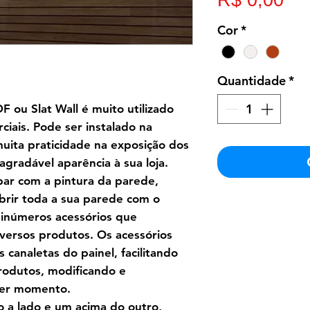
R$ 0,00
Cor
*
Quantidade
*
 ou Slat Wall é muito utilizado
iais. Pode ser instalado na
uita praticidade na exposição dos
gradável aparência à sua loja.
ar com a pintura da parede,
obrir toda a sua parede com o
 inúmeros acessórios que
iversos produtos. Os acessórios
 canaletas do painel, facilitando
rodutos, modificando e
uer momento.
do a lado e um acima do outro,