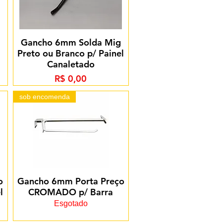
Gancho 6mm Solda Mig
Preto ou Branco p/ Painel
Canaletado
Preço
R$ 0,00
sob encomenda
o
Gancho 6mm Porta Preço
l
CROMADO p/ Barra
Esgotado