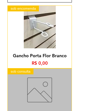
sob encomenda
Gancho Porta Flor Branco
Preço
R$ 0,00
sob consulta