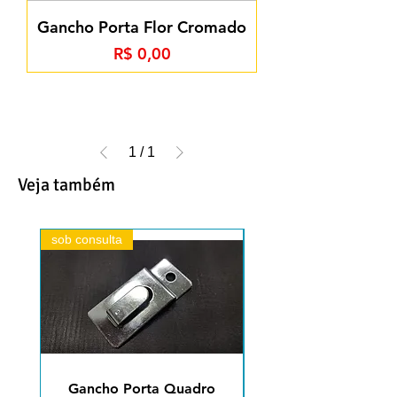
Gancho Porta Flor Cromado
Preço
R$ 0,00
1
/
1
Veja também
sob consulta
sob consulta
Gancho Porta Quadro
Gancho Branco Porta