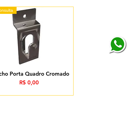
onsulta
cho Porta Quadro Cromado
Preço
R$ 0,00