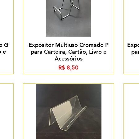
o G
Expositor Multiuso Cromado P
Expo
o e
para Carteira, Cartão, Livro e
par
Acessórios
Preço
R$ 8,50