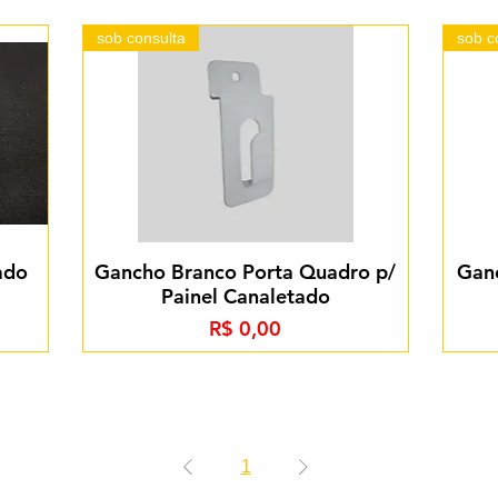
sob consulta
sob c
ado
Gancho Branco Porta Quadro p/
Gan
Painel Canaletado
Preço
R$ 0,00
1