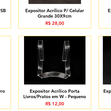
USB
Expositor Acrílico P/ Celular
E
Grande 30X9cm
Preço
R$ 28,00
vro
Expositor Acrílico Porta
Exp
Livros/Pratos em W - Pequeno
Preço
R$ 12,00